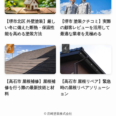
【堺市北区 外壁塗装】厳し
【堺市 塗装クチコミ】実際
い冬に備えた断熱・保温性
の顧客レビューを活用して
能を高める塗装方法
最適な業者を見極める
【高石市 屋根補修】屋根補
【高石市 屋根リペア】緊急
修を行う際の最新技術と材
時の屋根リペアソリューシ
料
ョン
©
庄崎塗装株式会社